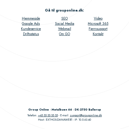
Gå til grouponline.dk
:
Hjemmeside
SEO
Video
Google Ads
Social Media
Microsoft 365
Kundeservice
Webmail
Fjernsupport
Driftsstatus
Om GO
Kontakt
Group Online - Metalbuen 66 - DK-2750 Ballerup
Telefon:
+45 55 55 55 55
E-mail:
support@grouponline.dk
Host: EXTHOS-DANAWEB1
IP: 10.5.63.40